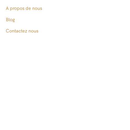
A propos de nous
Blog
Contactez nous
Be Our Partner
Contact Info
B El fayrouz Louxor deuxième étage, Égypte
201555514029
info@egyptologisttourguide.com