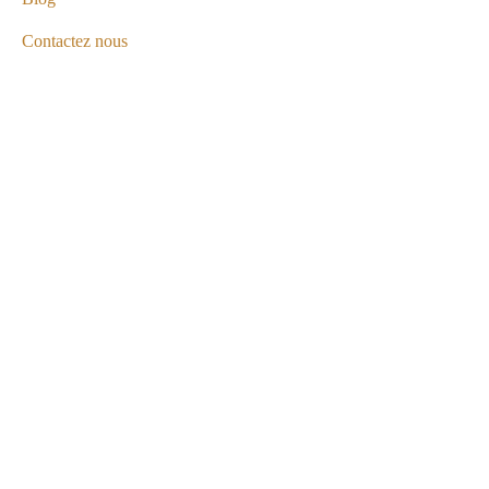
Contactez nous
Be Our Partner
Contact Info
B El fayrouz Louxor deuxième étage, Égypte
201555514029
info@egyptologisttourguide.com
©Egyptologist Tour Guide. All Rights
Reserved.Developed By Egyhosting.